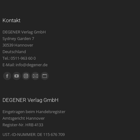
Kontakt
DEGENER Verlag GmbH
Sydney Garden 7
30539 Hannover
Deutschland
Tel.: 0511-963 60 0
E-Mail: info@degener.de
Finden Sie uns auf:
Facebook
YouTube
Instagram
E-
Website
page
page
page
Mail
page
opens
opens
opens
page
opens
DEGENER Verlag GmbH
in
in
in
opens
in
Eingetragen beim Handelsregister
new
new
new
in
new
Amtsgericht Hannover
window
window
window
new
window
Register-Nr. HRB 4133
window
UST.-ID-NUMMER: DE 115 676 709