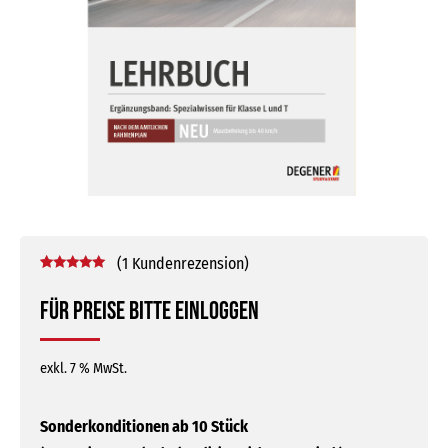
(
1
Kundenrezension)
Bewertet mit
1
5.00
von 5,
Für Preise bitte einloggen
basierend
auf
Kundenbewertung
exkl. 7 % MwSt.