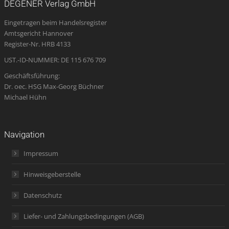
DEGENER Verlag GmbH
in
in
in
opens
in
Eingetragen beim Handelsregister
new
new
new
in
new
Amtsgericht Hannover
window
window
window
new
window
Register-Nr. HRB 4133
window
UST.-ID-NUMMER: DE 115 676 709
Geschäftsführung:
Dr. oec. HSG Max-Georg Büchner
Michael Hühn
Navigation
Impressum
Hinweisgeberstelle
Datenschutz
Liefer- und Zahlungsbedingungen (AGB)