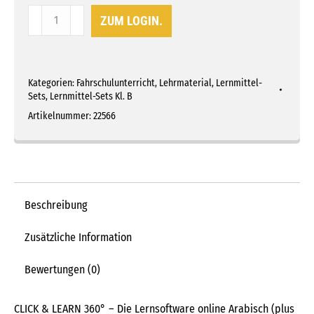
CLICK
ZUM LOGIN.
&
LEARN
360°
Kategorien:
Fahrschulunterricht
,
Lehrmaterial
,
Lernmittel-
online
Sets
,
Lernmittel-Sets Kl. B
ARABISCH
Artikelnummer:
22566
Menge
Beschreibung
Zusätzliche Information
Bewertungen (0)
CLICK & LEARN 360° – Die Lernsoftware online Arabisch (plus