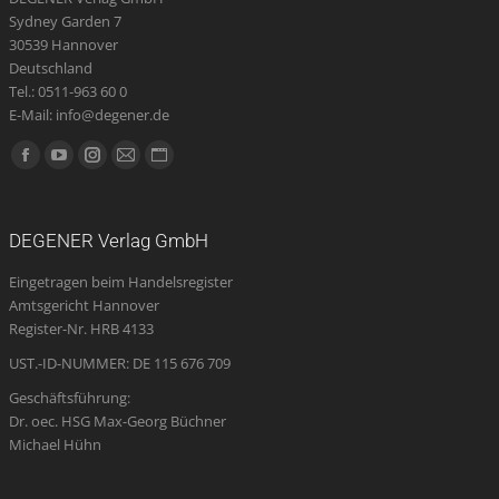
Sydney Garden 7
30539 Hannover
Deutschland
Tel.: 0511-963 60 0
E-Mail: info@degener.de
Finden Sie uns auf:
Facebook
YouTube
Instagram
E-
Website
page
page
page
Mail
page
opens
opens
opens
page
opens
DEGENER Verlag GmbH
in
in
in
opens
in
Eingetragen beim Handelsregister
new
new
new
in
new
Amtsgericht Hannover
window
window
window
new
window
Register-Nr. HRB 4133
window
UST.-ID-NUMMER: DE 115 676 709
Geschäftsführung:
Dr. oec. HSG Max-Georg Büchner
Michael Hühn