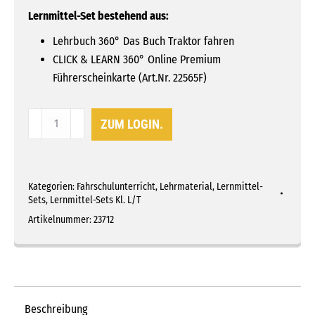
Lernmittel-Set bestehend aus:
Lehrbuch 360° Das Buch Traktor fahren
CLICK & LEARN 360° Online Premium
Führerscheinkarte (Art.Nr. 22565F)
Lernmittel-
ZUM LOGIN.
Set
L/T
360°
Kategorien:
Fahrschulunterricht
,
Lehrmaterial
,
Lernmittel-
online
Sets
,
Lernmittel-Sets Kl. L/T
Premium
Artikelnummer:
23712
Menge
Beschreibung