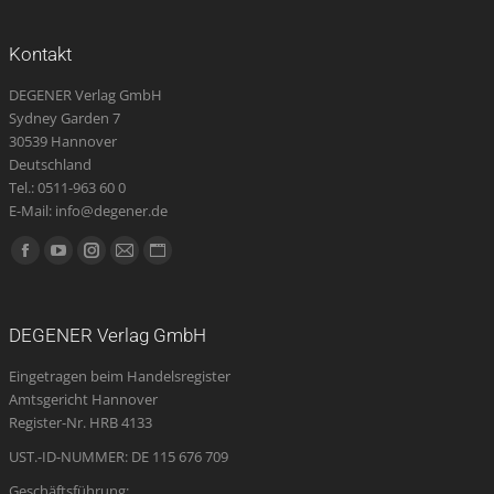
Kontakt
DEGENER Verlag GmbH
Sydney Garden 7
30539 Hannover
Deutschland
Tel.: 0511-963 60 0
E-Mail: info@degener.de
Finden Sie uns auf:
Facebook
YouTube
Instagram
E-
Website
page
page
page
Mail
page
opens
opens
opens
page
opens
DEGENER Verlag GmbH
in
in
in
opens
in
Eingetragen beim Handelsregister
new
new
new
in
new
Amtsgericht Hannover
window
window
window
new
window
Register-Nr. HRB 4133
window
UST.-ID-NUMMER: DE 115 676 709
Geschäftsführung: