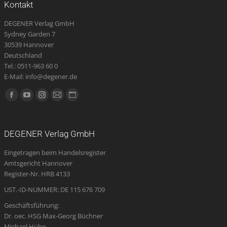
Kontakt
DEGENER Verlag GmbH
Sydney Garden 7
30539 Hannover
Deutschland
Tel.: 0511-963 60 0
E-Mail: info@degener.de
Finden Sie uns auf:
Facebook
YouTube
Instagram
E-
Website
page
page
page
Mail
page
opens
opens
opens
page
opens
DEGENER Verlag GmbH
in
in
in
opens
in
Eingetragen beim Handelsregister
new
new
new
in
new
Amtsgericht Hannover
window
window
window
new
window
Register-Nr. HRB 4133
window
UST.-ID-NUMMER: DE 115 676 709
Geschäftsführung:
Dr. oec. HSG Max-Georg Büchner
Michael Hühn