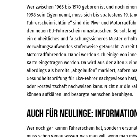
Wer zwischen 1965 bis 1970 geboren ist und noch eine
1998 sein Eigen nennt, muss sich bis spätestens 19. Ja
Führerscheinrichtlinie“ sind die Pkw- und Motorradführ
den neuen EU-Führerschein umzutauschen. So soll langfr
ein einheitliches und fälschungssicheres Muster erhal
Verwaltungsaufwandes stufenweise getauscht. Zurzeit tr
Motorradfahrenden. Dabei werden sich einige von ihnen
Karte eingetragen werden. Da wird aus der alten 3 eine
allerdings als bereits „abgelaufen“ markiert, sofern ma
Gesundheitsprüfung für Lkw-Fahrer nachgewiesen hat), g
oder Forstwirtschaft nachweisen kann: Nicht nur die F
können aufklären und besorgte Menschen beruhigen.
Auch für Neulinge: Informatio
Wer noch gar keinen Führerschein hat, sondern erstmali
muss schon genau wissen, was man will, wenn man mögli