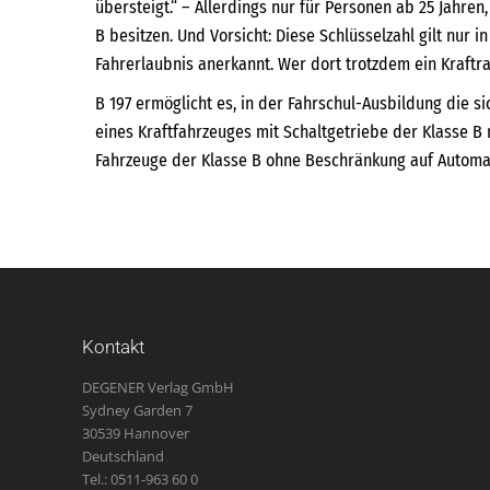
übersteigt.“ – Allerdings nur für Personen ab 25 Jahren
B besitzen. Und Vorsicht: Diese Schlüsselzahl gilt nur i
Fahrerlaubnis anerkannt. Wer dort trotzdem ein Kraftra
B 197 ermöglicht es, in der Fahrschul-Ausbildung die 
eines Kraftfahrzeuges mit Schaltgetriebe der Klasse B
Fahrzeuge der Klasse B ohne Beschränkung auf Automati
Kontakt
DEGENER Verlag GmbH
Sydney Garden 7
30539 Hannover
Deutschland
Tel.: 0511-963 60 0