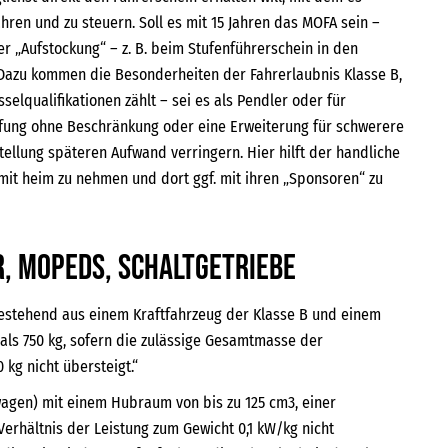
hren und zu steuern. Soll es mit 15 Jahren das MOFA sein –
r „Aufstockung“ – z. B. beim Stufenführerschein in den
n. Dazu kommen die Besonderheiten der Fahrerlaubnis Klasse B,
selqualifikationen zählt – sei es als Pendler oder für
rüfung ohne Beschränkung oder eine Erweiterung für schwerere
llung späteren Aufwand verringern. Hier hilft der handliche
mit heim zu nehmen und dort ggf. mit ihren „Sponsoren“ zu
, Mopeds, Schaltgetriebe
bestehend aus einem Kraftfahrzeug der Klasse B und einem
ls 750 kg, sofern die zulässige Gesamtmasse der
 kg nicht übersteigt.“
iwagen) mit einem Hubraum von bis zu 125 cm3, einer
Verhältnis der Leistung zum Gewicht 0,1 kW/kg nicht