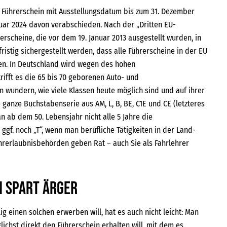
n Führerschein mit Ausstellungsdatum bis zum 31. Dezember
nuar 2024 davon verabschieden. Nach der „Dritten EU-
erscheine, die vor dem 19. Januar 2013 ausgestellt wurden, in
istig sichergestellt werden, dass alle Führerscheine in der EU
ten. In Deutschland wird wegen des hohen
ifft es die 65 bis 70 geborenen Auto- und
 wundern, wie viele Klassen heute möglich sind und auf ihrer
 ganze Buchstabenserie aus AM, L, B, BE, C1E und CE (letzteres
n ab dem 50. Lebensjahr nicht alle 5 Jahre die
gf. noch „T“, wenn man berufliche Tätigkeiten in der Land-
ahrerlaubnisbehörden geben Rat – auch Sie als Fahrlehrer
n spart Ärger
g einen solchen erwerben will, hat es auch nicht leicht: Man
chst direkt den Führerschein erhalten will, mit dem es