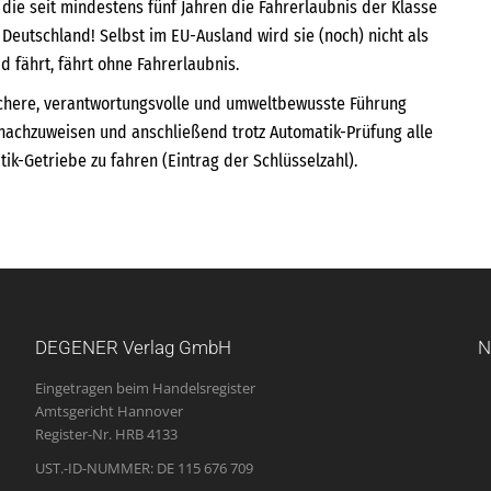
, die seit mindestens fünf Jahren die Fahrerlaubnis der Klasse
n Deutschland! Selbst im EU-Ausland wird sie (noch) nicht als
d fährt, fährt ohne Fahrerlaubnis.
sichere, verantwortungsvolle und umweltbewusste Führung
 nachzuweisen und anschließend trotz Automatik-Prüfung alle
k-Getriebe zu fahren (Eintrag der Schlüsselzahl).
DEGENER Verlag GmbH
N
Eingetragen beim Handelsregister
Amtsgericht Hannover
Register-Nr. HRB 4133
UST.-ID-NUMMER: DE 115 676 709