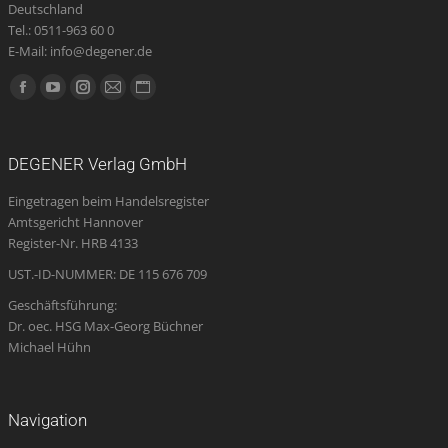
Deutschland
Tel.: 0511-963 60 0
E-Mail: info@degener.de
Finden Sie uns auf:
Facebook
YouTube
Instagram
E-
Website
page
page
page
Mail
page
opens
opens
opens
page
opens
DEGENER Verlag GmbH
in
in
in
opens
in
Eingetragen beim Handelsregister
new
new
new
in
new
Amtsgericht Hannover
window
window
window
new
window
Register-Nr. HRB 4133
window
UST.-ID-NUMMER: DE 115 676 709
Geschäftsführung:
Dr. oec. HSG Max-Georg Büchner
Michael Hühn
Navigation