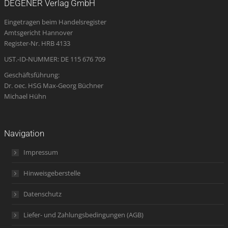
DEGENER Verlag GmbH
in
in
in
opens
in
Eingetragen beim Handelsregister
new
new
new
in
new
Amtsgericht Hannover
window
window
window
new
window
Register-Nr. HRB 4133
window
UST.-ID-NUMMER: DE 115 676 709
Geschäftsführung:
Dr. oec. HSG Max-Georg Büchner
Michael Hühn
Navigation
Impressum
Hinweisgeberstelle
Datenschutz
Liefer- und Zahlungsbedingungen (AGB)