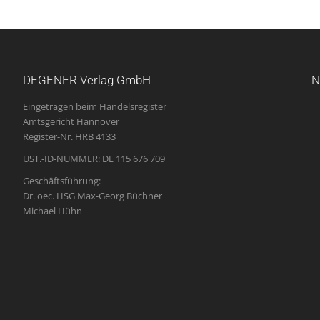
DEGENER Verlag GmbH
N
Eingetragen beim Handelsregister
Amtsgericht Hannover
Register-Nr. HRB 4133
UST.-ID-NUMMER: DE 115 676 709
Geschäftsführung:
Dr. oec. HSG Max-Georg Büchner
Michael Hühn