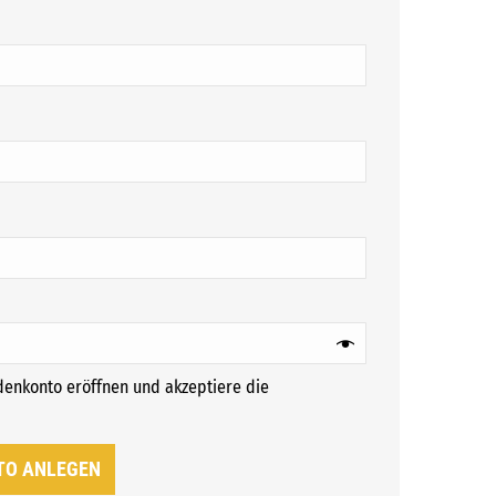
ch
ich
ndenkonto eröffnen und akzeptiere die
rforderlich
TO ANLEGEN