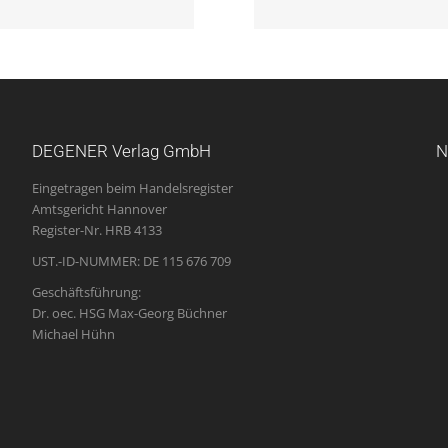
DEGENER Verlag GmbH
N
Eingetragen beim Handelsregister
Amtsgericht Hannover
Register-Nr. HRB 4133
UST.-ID-NUMMER: DE 115 676 709
Geschäftsführung:
Dr. oec. HSG Max-Georg Büchner
Michael Hühn