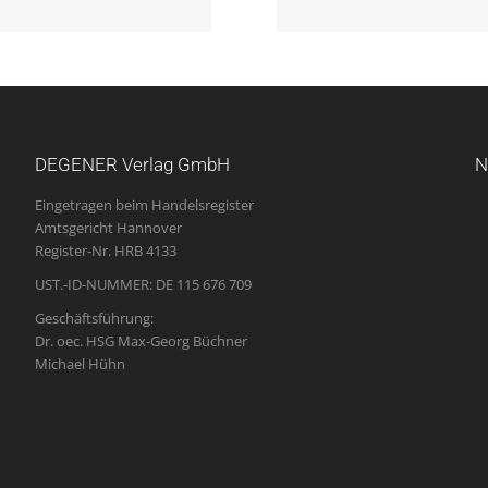
DEGENER Verlag GmbH
N
Eingetragen beim Handelsregister
Amtsgericht Hannover
Register-Nr. HRB 4133
UST.-ID-NUMMER: DE 115 676 709
Geschäftsführung:
Dr. oec. HSG Max-Georg Büchner
Michael Hühn