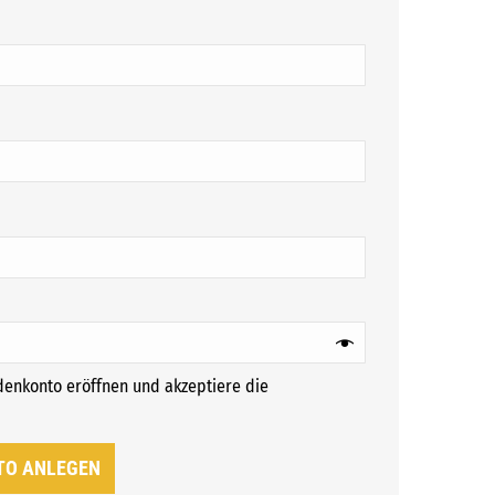
ch
ich
ndenkonto eröffnen und akzeptiere die
rforderlich
TO ANLEGEN