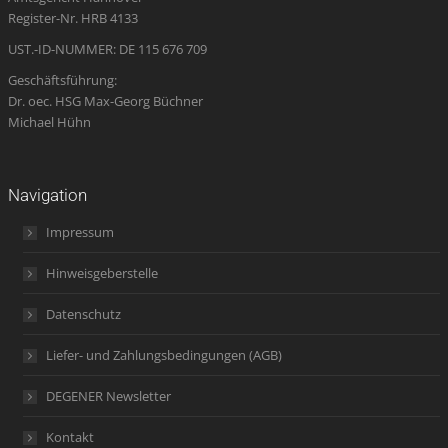
window
window
window
new
window
Register-Nr. HRB 4133
window
UST.-ID-NUMMER: DE 115 676 709
Geschäftsführung:
Dr. oec. HSG Max-Georg Büchner
Michael Hühn
Navigation
Impressum
Hinweisgeberstelle
Datenschutz
Liefer- und Zahlungsbedingungen (AGB)
DEGENER Newsletter
Kontakt