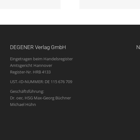
DEGENER Verlag GmbH
N
Eingetragen beim Handelsregister
Amtsgericht Hannover
Register-Nr. HRB 4133
UST.-ID-NUMMER: DE 115 676 709
Geschäftsführung:
Dr. oec. HSG Max-Georg Büchner
Michael Hühn