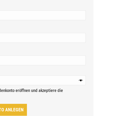
ch
ich
ndenkonto eröffnen und akzeptiere die
rforderlich
TO ANLEGEN