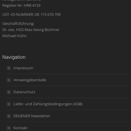
window
window
window
new
window
Register-Nr. HRB 4133
window
UST.-ID-NUMMER: DE 115 676 709
Geschäftsführung:
Dr. oec. HSG Max-Georg Büchner
Michael Hühn
Navigation
Impressum
Hinweisgeberstelle
Datenschutz
Liefer- und Zahlungsbedingungen (AGB)
DEGENER Newsletter
Kontakt