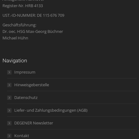
window
window
window
new
window
Register-Nr. HRB 4133
window
UST.-ID-NUMMER: DE 115 676 709
Geschäftsführung:
Dr. oec. HSG Max-Georg Büchner
Michael Hühn
Navigation
Impressum
Hinweisgeberstelle
Datenschutz
Liefer- und Zahlungsbedingungen (AGB)
DEGENER Newsletter
Kontakt