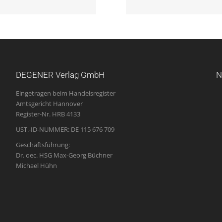
DEGENER Verlag GmbH
N
Eingetragen beim Handelsregister
Amtsgericht Hannover
Register-Nr. HRB 4133
UST.-ID-NUMMER: DE 115 676 709
Geschäftsführung:
Dr. oec. HSG Max-Georg Büchner
Michael Hühn