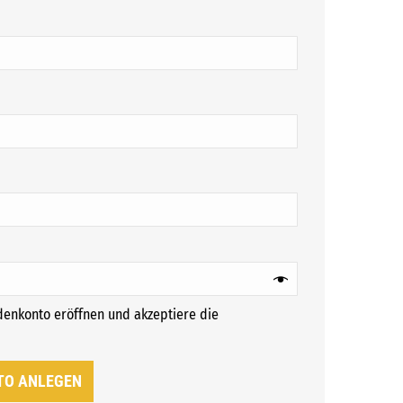
ch
ich
ndenkonto eröffnen und akzeptiere die
rforderlich
TO ANLEGEN