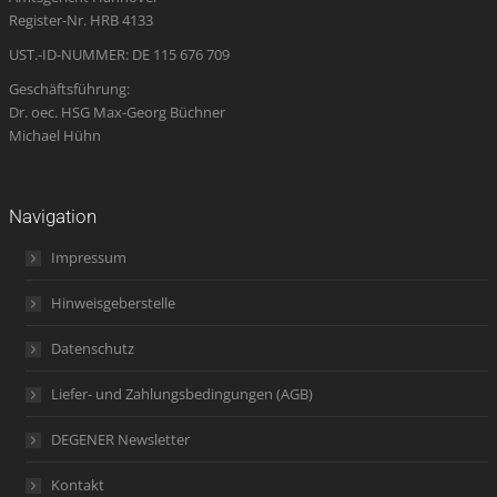
window
window
window
new
window
Register-Nr. HRB 4133
window
UST.-ID-NUMMER: DE 115 676 709
Geschäftsführung:
Dr. oec. HSG Max-Georg Büchner
Michael Hühn
Navigation
Impressum
Hinweisgeberstelle
Datenschutz
Liefer- und Zahlungsbedingungen (AGB)
DEGENER Newsletter
Kontakt