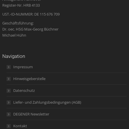
window
window
window
new
window
Register-Nr. HRB 4133
window
UST.-ID-NUMMER: DE 115 676 709
Geschäftsführung:
Dr. oec. HSG Max-Georg Büchner
Michael Hühn
Navigation
Impressum
Hinweisgeberstelle
Datenschutz
Liefer- und Zahlungsbedingungen (AGB)
DEGENER Newsletter
Kontakt