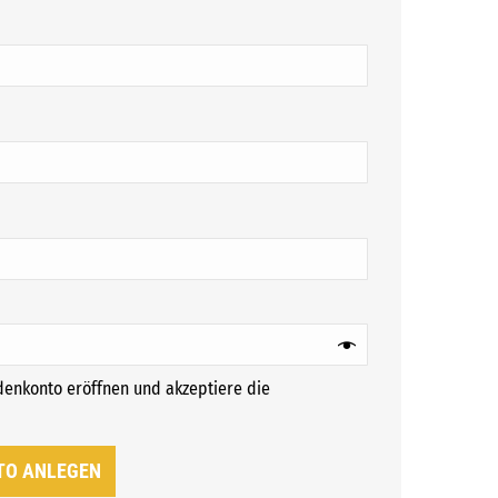
ch
ich
ndenkonto eröffnen und akzeptiere die
rforderlich
TO ANLEGEN