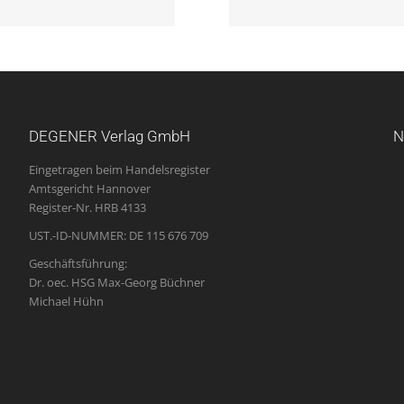
DEGENER Verlag GmbH
N
Eingetragen beim Handelsregister
Amtsgericht Hannover
Register-Nr. HRB 4133
UST.-ID-NUMMER: DE 115 676 709
Geschäftsführung:
Dr. oec. HSG Max-Georg Büchner
Michael Hühn