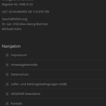
window
window
window
new
window
Register-Nr. HRB 4133
window
UST.-ID-NUMMER: DE 115 676 709
Geschäftsführung:
Dr. oec. HSG Max-Georg Büchner
Michael Hühn
Navigation
Impressum
Hinweisgeberstelle
Datenschutz
Liefer- und Zahlungsbedingungen (AGB)
DEGENER Newsletter
Kontakt