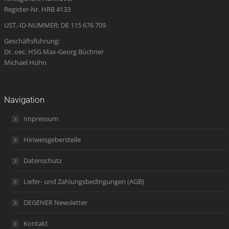
window
window
window
new
window
Register-Nr. HRB 4133
window
UST.-ID-NUMMER: DE 115 676 709
Geschäftsführung:
Dr. oec. HSG Max-Georg Büchner
Michael Hühn
Navigation
Impressum
Hinweisgeberstelle
Datenschutz
Liefer- und Zahlungsbedingungen (AGB)
DEGENER Newsletter
Kontakt