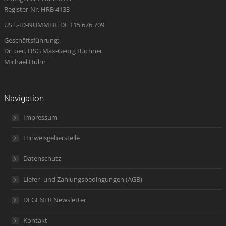
window
window
window
new
window
Register-Nr. HRB 4133
window
UST.-ID-NUMMER: DE 115 676 709
Geschäftsführung:
Dr. oec. HSG Max-Georg Büchner
Michael Hühn
Navigation
Impressum
Hinweisgeberstelle
Datenschutz
Liefer- und Zahlungsbedingungen (AGB)
DEGENER Newsletter
Kontakt