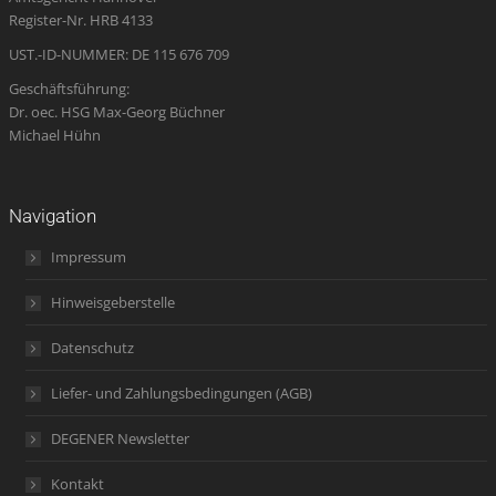
window
window
window
new
window
Register-Nr. HRB 4133
window
UST.-ID-NUMMER: DE 115 676 709
Geschäftsführung:
Dr. oec. HSG Max-Georg Büchner
Michael Hühn
Navigation
Impressum
Hinweisgeberstelle
Datenschutz
Liefer- und Zahlungsbedingungen (AGB)
DEGENER Newsletter
Kontakt