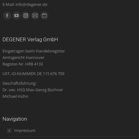
E-Mail: info@degener.de
Finden Sie uns auf:
Facebook
YouTube
Instagram
E-
Website
page
page
page
Mail
page
opens
opens
opens
page
opens
DEGENER Verlag GmbH
in
in
in
opens
in
Eingetragen beim Handelsregister
new
new
new
in
new
Amtsgericht Hannover
window
window
window
new
window
Register-Nr. HRB 4133
window
UST.-ID-NUMMER: DE 115 676 709
Geschäftsführung:
Dr. oec. HSG Max-Georg Büchner
Michael Hühn
Navigation
Impressum