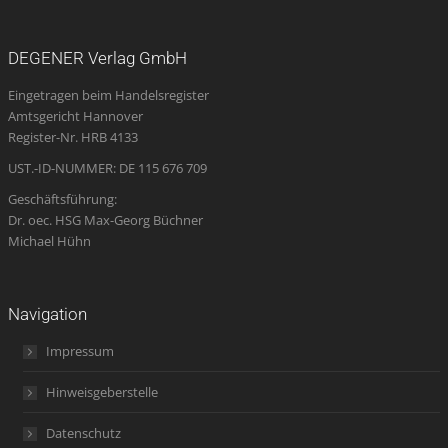
page
page
page
Mail
page
opens
opens
opens
page
opens
DEGENER Verlag GmbH
in
in
in
opens
in
Eingetragen beim Handelsregister
new
new
new
in
new
Amtsgericht Hannover
window
window
window
new
window
Register-Nr. HRB 4133
window
UST.-ID-NUMMER: DE 115 676 709
Geschäftsführung:
Dr. oec. HSG Max-Georg Büchner
Michael Hühn
Navigation
Impressum
Hinweisgeberstelle
Datenschutz