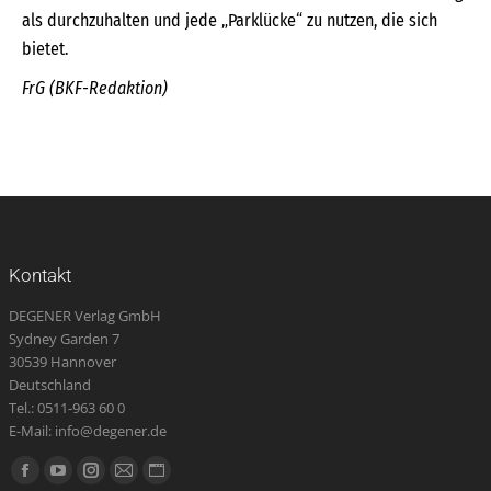
als durchzuhalten und jede „Parklücke“ zu nutzen, die sich
bietet.
FrG (BKF-Redaktion)
Kontakt
DEGENER Verlag GmbH
Sydney Garden 7
30539 Hannover
Deutschland
Tel.: 0511-963 60 0
E-Mail: info@degener.de
Finden Sie uns auf:
Facebook
YouTube
Instagram
E-
Website