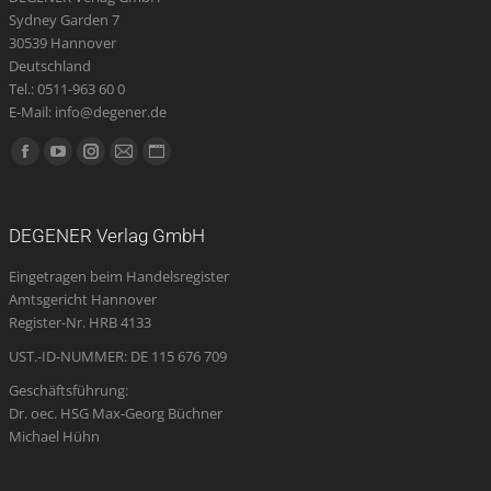
Sydney Garden 7
30539 Hannover
Deutschland
Tel.: 0511-963 60 0
E-Mail: info@degener.de
Finden Sie uns auf:
Facebook
YouTube
Instagram
E-
Website
page
page
page
Mail
page
opens
opens
opens
page
opens
DEGENER Verlag GmbH
in
in
in
opens
in
Eingetragen beim Handelsregister
new
new
new
in
new
Amtsgericht Hannover
window
window
window
new
window
Register-Nr. HRB 4133
window
UST.-ID-NUMMER: DE 115 676 709
Geschäftsführung:
Dr. oec. HSG Max-Georg Büchner
Michael Hühn