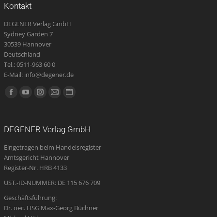
Kontakt
DEGENER Verlag GmbH
Sydney Garden 7
30539 Hannover
Deutschland
Tel.: 0511-963 60 0
E-Mail: info@degener.de
Finden Sie uns auf:
Facebook
YouTube
Instagram
E-
Website
page
page
page
Mail
page
opens
opens
opens
page
opens
DEGENER Verlag GmbH
in
in
in
opens
in
Eingetragen beim Handelsregister
new
new
new
in
new
Amtsgericht Hannover
window
window
window
new
window
Register-Nr. HRB 4133
window
UST.-ID-NUMMER: DE 115 676 709
Geschäftsführung:
Dr. oec. HSG Max-Georg Büchner