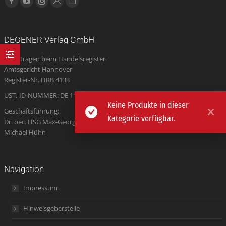
Facebook
YouTube
Instagram
E-
Website
page
page
page
Mail
page
opens
opens
opens
page
opens
DEGENER Verlag GmbH
in
in
in
opens
in
Eingetragen beim Handelsregister
new
new
new
in
new
Amtsgericht Hannover
window
window
window
new
window
Register-Nr. HRB 4133
window
UST.-ID-NUMMER: DE 115 676 709
Keine Produkte in dieser
Geschäftsführung:
Kategorie verfügbar.
Dr. oec. HSG Max-Georg Büchner
Michael Hühn
Navigation
Impressum
Hinweisgeberstelle