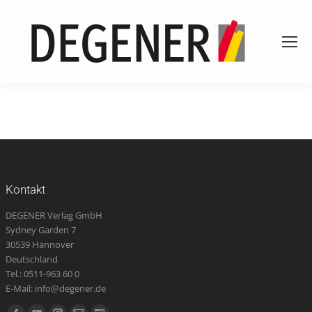
Kontakt
DEGENER Verlag GmbH
Sydney Garden 7
30539 Hannover
Deutschland
Tel.: 0511-963 60 0
E-Mail: info@degener.de
Finden Sie uns auf: