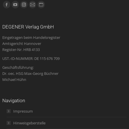
Finden Sie uns auf:
Facebook
YouTube
Instagram
E-
Website
page
page
page
Mail
page
opens
opens
opens
page
opens
DEGENER Verlag GmbH
in
in
in
opens
in
Eingetragen beim Handelsregister
new
new
new
in
new
Amtsgericht Hannover
window
window
window
new
window
Register-Nr. HRB 4133
window
UST.-ID-NUMMER: DE 115 676 709
Geschäftsführung:
Dr. oec. HSG Max-Georg Büchner
Michael Hühn
Navigation
Impressum
Hinweisgeberstelle