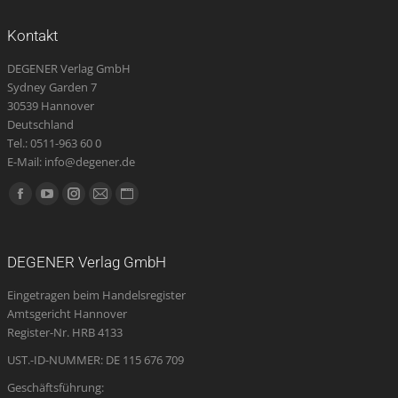
Kontakt
DEGENER Verlag GmbH
Sydney Garden 7
30539 Hannover
Deutschland
Tel.: 0511-963 60 0
E-Mail: info@degener.de
Finden Sie uns auf:
Facebook
YouTube
Instagram
E-
Website
page
page
page
Mail
page
opens
opens
opens
page
opens
DEGENER Verlag GmbH
in
in
in
opens
in
Eingetragen beim Handelsregister
new
new
new
in
new
Amtsgericht Hannover
window
window
window
new
window
Register-Nr. HRB 4133
window
UST.-ID-NUMMER: DE 115 676 709
Geschäftsführung: