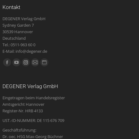
Die
Kontakt
Optionen
DEGENER Verlag GmbH
können
Sydney Garden 7
auf
30539 Hannover
Deutschland
der
Tel.: 0511-963 60 0
Produktseite
E-Mail: info@degener.de
gewählt
Finden Sie uns auf:
werden
Facebook
YouTube
Instagram
E-
Website
page
page
page
Mail
page
opens
opens
opens
page
opens
DEGENER Verlag GmbH
in
in
in
opens
in
Eingetragen beim Handelsregister
new
new
new
in
new
Amtsgericht Hannover
window
window
window
new
window
Register-Nr. HRB 4133
window
UST.-ID-NUMMER: DE 115 676 709
Geschäftsführung:
Dr. oec. HSG Max-Georg Büchner