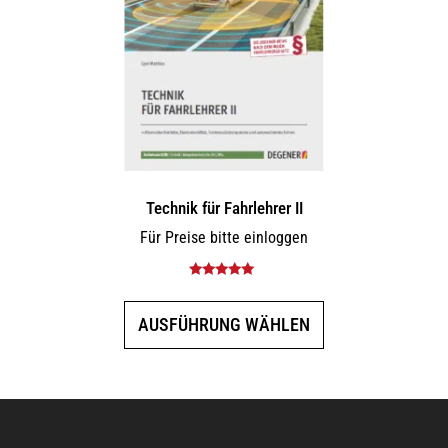
können
auf
der
Produktseite
gewählt
werden
Technik für Fahrlehrer II
Für Preise bitte einloggen
Bewertet mit
5.00
von 5
Dieses
AUSFÜHRUNG WÄHLEN
Produkt
weist
mehrere
Varianten
auf.