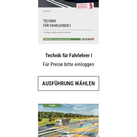
Technik für Fahrlehrer I
Für Preise bitte einloggen
Dieses
AUSFÜHRUNG WÄHLEN
Produkt
weist
mehrere
Varianten
auf.
Die
Optionen