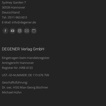
Sydney Garden 7
30539 Hannover
Deutschland
Tel.: 0511-963 60 0
E-Mail: info@degener.de
Finden Sie uns auf:
Facebook
YouTube
Instagram
E-
Website
page
page
page
Mail
page
opens
opens
opens
page
opens
DEGENER Verlag GmbH
in
in
in
opens
in
Eingetragen beim Handelsregister
new
new
new
in
new
Amtsgericht Hannover
window
window
window
new
window
Register-Nr. HRB 4133
window
UST.-ID-NUMMER: DE 115 676 709
Geschäftsführung:
Dr. oec. HSG Max-Georg Büchner
Michael Hühn