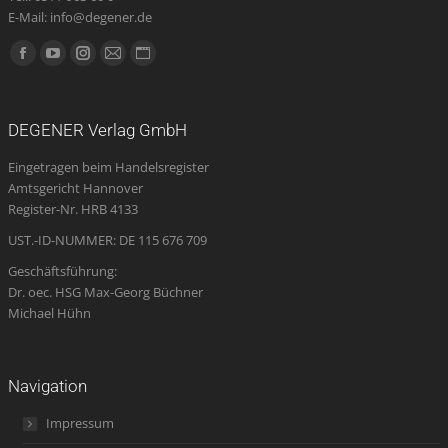
E-Mail: info@degener.de
Finden Sie uns auf:
Facebook
YouTube
Instagram
E-
Website
page
page
page
Mail
page
opens
opens
opens
page
opens
DEGENER Verlag GmbH
in
in
in
opens
in
Eingetragen beim Handelsregister
new
new
new
in
new
Amtsgericht Hannover
window
window
window
new
window
Register-Nr. HRB 4133
window
UST.-ID-NUMMER: DE 115 676 709
Geschäftsführung:
Dr. oec. HSG Max-Georg Büchner
Michael Hühn
Navigation
Impressum