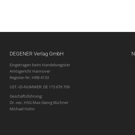
DEGENER Verlag GmbH
N
Eingetragen beim Handelsregister
Amtsgericht Hannover
Register-Nr. HRB 4133
UST.-ID-NUMMER: DE 115 676 709
Geschäftsführung:
Dr. oec. HSG Max-Georg Büchner
Michael Hühn