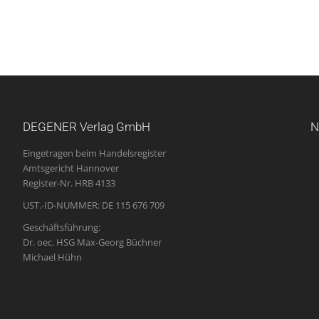
DEGENER Verlag GmbH
N
Eingetragen beim Handelsregister
Amtsgericht Hannover
Register-Nr. HRB 4133
UST.-ID-NUMMER: DE 115 676 709
Geschäftsführung:
Dr. oec. HSG Max-Georg Büchner
Michael Hühn