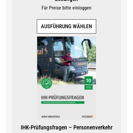
Für Preise bitte einloggen
Dieses
AUSFÜHRUNG WÄHLEN
Produkt
weist
mehrere
Varianten
auf.
Die
Optionen
können
auf
der
Produktseite
gewählt
werden
IHK-Prüfungsfragen – Personenverkehr