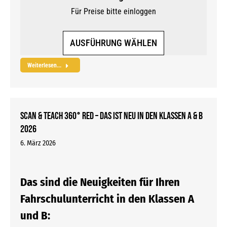
Für Preise bitte einloggen
Dieses
AUSFÜHRUNG WÄHLEN
Produkt
weist
Weiterlesen...
mehrere
Varianten
auf.
SCAN & TEACH 360° RED – Das ist neu in den Klassen A & B
Die
2026
Optionen
können
6. März 2026
auf
der
Das sind die Neuigkeiten für Ihren
Produktseite
gewählt
Fahrschulunterricht in den Klassen A
werden
und B: