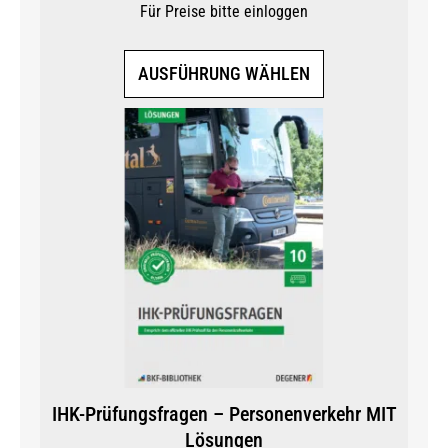
Für Preise bitte einloggen
Dieses
AUSFÜHRUNG WÄHLEN
Produkt
weist
mehrere
Varianten
auf.
Die
Optionen
können
auf
der
Produktseite
gewählt
werden
IHK-Prüfungsfragen – Personenverkehr MIT
Lösungen