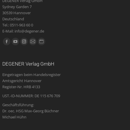
DEGENER Verlag GmbH
Sydney Garden 7
30539 Hannover
Deutschland
Tel.: 0511-963 60 0
E-Mail: info@degener.de
Finden Sie uns auf:
Facebook
YouTube
Instagram
E-
Website
page
page
page
Mail
page
opens
opens
opens
page
opens
DEGENER Verlag GmbH
in
in
in
opens
in
Eingetragen beim Handelsregister
new
new
new
in
new
Amtsgericht Hannover
window
window
window
new
window
Register-Nr. HRB 4133
window
UST.-ID-NUMMER: DE 115 676 709
Geschäftsführung:
Dr. oec. HSG Max-Georg Büchner
Michael Hühn