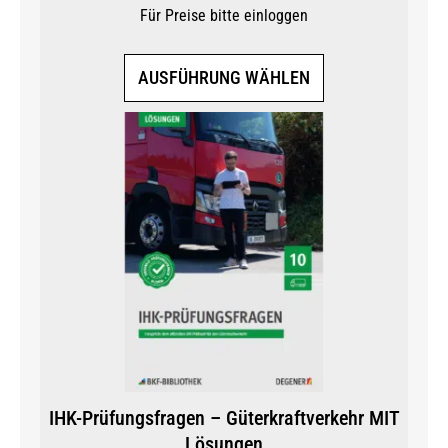
Für Preise bitte einloggen
Dieses
AUSFÜHRUNG WÄHLEN
Produkt
weist
mehrere
Varianten
auf.
Die
Optionen
können
auf
der
Produktseite
gewählt
werden
IHK-Prüfungsfragen – Güterkraftverkehr MIT
Lösungen