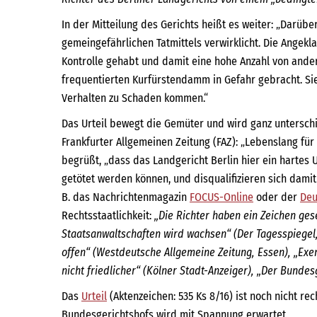
In der Mitteilung des Gerichts heißt es weiter: „Darü
gemeingefährlichen Tatmittels verwirklicht. Die Angekl
Kontrolle gehabt und damit eine hohe Anzahl von ande
frequentierten Kurfürstendamm in Gefahr gebracht. Sie
Verhalten zu Schaden kommen.“
Das Urteil bewegt die Gemüter und wird ganz unterschi
Frankfurter Allgemeinen Zeitung (FAZ): „Lebenslang für 
begrüßt, „dass das Landgericht Berlin hier ein hartes 
getötet werden können, und disqualifizieren sich damit
B. das Nachrichtenmagazin
FOCUS-Online
oder der
Deu
Rechtsstaatlichkeit:
„Die Richter haben ein Zeichen geset
Staatsanwaltschaften wird wachsen“ (Der Tagesspiegel,
offen“
(Westdeutsche Allgemeine Zeitung, Essen), „Exe
nicht friedlicher“ (Kölner Stadt-Anzeiger), „Der Bundes
Das
Urteil
(Aktenzeichen: 535 Ks 8/16) ist noch nicht re
Bundesgerichtshofs wird mit Spannung erwartet.