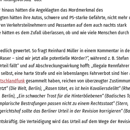
ber hinaus hätten die Angeklagten das Mordmerkmal des
agten hätten ihre Autos, schwere und PS-starke Gefährte, nicht mehr 
ren Verkehrsteilnehmern und Passanten auf dem auch nachts stark
 hätten es dem Zufall überlassen, ob und wie viele Menschen durch 
edlich gewertet. So fragt Reinhard Müller in einem Kommentar in de
Raser – sind wir jetzt alle potentielle Mörder?“, während z. B. Stefa
Urteil fällt“ und auf Abschreckungswirkung hofft: „Illegale Rennfahr
 selbst, eine harte Strafe und ein lebenslanges Fahrverbot sind hier 
tschlandfunk
gesammelt haben, reichen von überzeugter Zustimmung
zt“ (Die Welt, Berlin), „Rasen tötet, es ist kein
Kavaliersdelikt“ (Rh
 Berlin),
„Ein schwacher Trost für die Hinterbliebenen“ (Badisches T
mplarische Bestrafungen passen nicht zu einem Rechtsstaat“ (Stern,
gerichtshof sollte
das Berliner Urteil in der Revision korrigieren“ (B
chtskräftig. Die Verteidigung wird das Urteil auf dem Wege der Revis