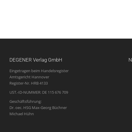
DEGENER Verlag GmbH
N
Eingetragen beim Handelsregister
Amtsgericht Hannover
Register-Nr. HRB 4133
UST.-ID-NUMMER: DE 115 676 709
Geschäftsführung:
Dr. oec. HSG Max-Georg Büchner
Michael Hühn