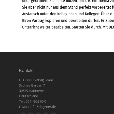
untergeordnete Elemente nutzen, um z. B. ein Thema z
Sie aber nicht nur aus dem Stand perfekt vorbereitet f
Austausch unter den Kolleginnen und Kollegen. Über die
Ihren Vortrag kopieren und bearbeiten dürfen. Erlauben
Unterricht weiter bearbeiten. Starten Sie durch. Mit D
Kontakt
DEGENER Verlag GmbH
Sydney Garden 7
30539 Hannover
Deutschland
Tel.: 0511-963 60 0
E-Mail: info@degener.de