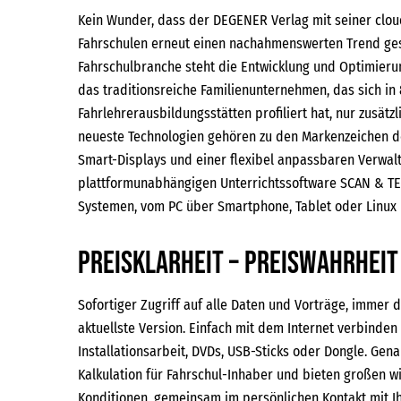
Kein Wunder, dass der DEGENER Verlag mit seiner clo
Fahrschulen erneut einen nachahmenswerten Trend gese
Fahrschulbranche steht die Entwicklung und Optimierun
das traditionsreiche Familienunternehmen, das sich in
Fahrlehrerausbildungsstätten profiliert hat, nur zusätz
neueste Technologien gehören zu den Markenzeichen d
Smart-Displays und einer flexibel anpassbaren Verwalt
plattformunabhängigen Unterrichtssoftware SCAN & TEA
Systemen, vom PC über Smartphone, Tablet oder Linux 
Preisklarheit – Preiswahrheit
Sofortiger Zugriff auf alle Daten und Vorträge, immer 
aktuellste Version. Einfach mit dem Internet verbinden
Installationsarbeit, DVDs, USB-Sticks oder Dongle. Gen
Kalkulation für Fahrschul-Inhaber und bieten großen w
Konditionen, gemeinsam im persönlichen Kontakt mit 