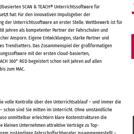
udbasierten SCAN & TEACH® Unterrichtssoftware für
tzt hat: Für den innovativen Impulsgeber der
g der Unterrichtssoftware an erster Stelle. Wettbewerb ist für
 88 Jahren als kompetenter Partner der Fahrschulen und
licher Ansporn. Eigene Entwicklungen, starke Partner und
es Trendsetters. Das Zusammenspiel der großformatigen
ungssoftware mit der ersten cloud-basierten,
CH 360° RED begeistert schon seit Jahren auf allen
bis zum MAC.
die volle Kontrolle über den Unterrichtsablauf – und immer die
 – schon sind Sie mitten im Unterricht. Ohne umständliche
auso unmittelbar erleichtern klare Kostenstrukturen die
ie kleinen Unternehmen attraktive Verträge zu Top-
Ihrem zuständigen Fahrschulfachberater zusammengestellt –