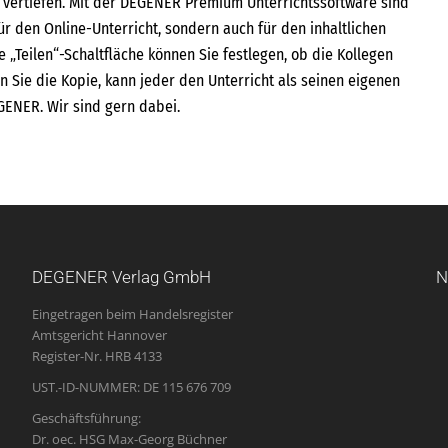
u vertiefen. Mit der DEGENER Premium Unterrichtssoftware sind
ür den Online-Unterricht, sondern auch für den inhaltlichen
 „Teilen“-Schaltfläche können Sie festlegen, ob die Kollegen
 Sie die Kopie, kann jeder den Unterricht als seinen eigenen
EGENER. Wir sind gern dabei.
DEGENER Verlag GmbH
N
Eingetragen beim Handelsregister
Amtsgericht Hannover
Register-Nr. HRB 4133
UST.-ID-NUMMER: DE 115 676 709
Geschäftsführung:
Dr. oec. HSG Max-Georg Büchner