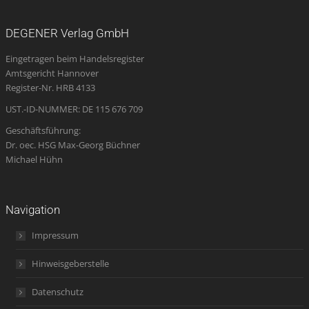
page
page
page
Mail
page
opens
opens
opens
page
opens
DEGENER Verlag GmbH
in
in
in
opens
in
Eingetragen beim Handelsregister
new
new
new
in
new
Amtsgericht Hannover
window
window
window
new
window
Register-Nr. HRB 4133
window
UST.-ID-NUMMER: DE 115 676 709
Geschäftsführung:
Dr. oec. HSG Max-Georg Büchner
Michael Hühn
Navigation
Impressum
Hinweisgeberstelle
Datenschutz