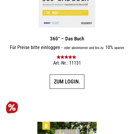
360° – Das Buch
Für Preise bitte einloggen
10%
–
oder abonnieren und bis zu
sparen
Art.-Nr.: 11131
Bewertet mit
5.00
von 5
ZUM LOGIN.