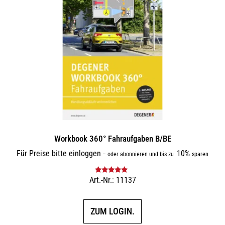
Workbook 360° Fahraufgaben B/BE
Für Preise bitte einloggen
10%
–
oder abonnieren und bis zu
sparen
Art.-Nr.: 11137
Bewertet mit
5.00
von 5
ZUM LOGIN.