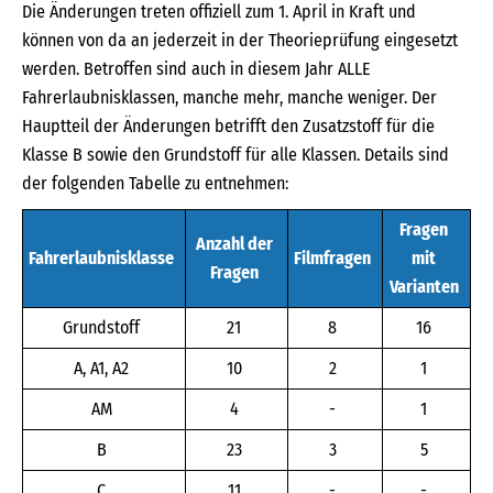
Die Änderungen treten offiziell zum 1. April in Kraft und
können von da an jederzeit in der Theorieprüfung eingesetzt
werden. Betroffen sind auch in diesem Jahr ALLE
Fahrerlaubnisklassen, manche mehr, manche weniger. Der
Hauptteil der Änderungen betrifft den Zusatzstoff für die
Klasse B sowie den Grundstoff für alle Klassen. Details sind
der folgenden Tabelle zu entnehmen:
Fragen
Anzahl der
Fahrerlaubnisklasse
Filmfragen
mit
Fragen
Varianten
Grundstoff
21
8
16
A, A1, A2
10
2
1
AM
4
-
1
B
23
3
5
C
11
-
-