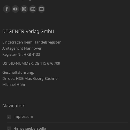
Finden Sie uns auf:
Facebook
YouTube
Instagram
E-
Website
page
page
page
Mail
page
opens
opens
opens
page
opens
DEGENER Verlag GmbH
in
in
in
opens
in
Eingetragen beim Handelsregister
new
new
new
in
new
Amtsgericht Hannover
window
window
window
new
window
Register-Nr. HRB 4133
window
UST.-ID-NUMMER: DE 115 676 709
Geschäftsführung:
Dr. oec. HSG Max-Georg Büchner
Michael Hühn
Navigation
Impressum
Hinweisgeberstelle