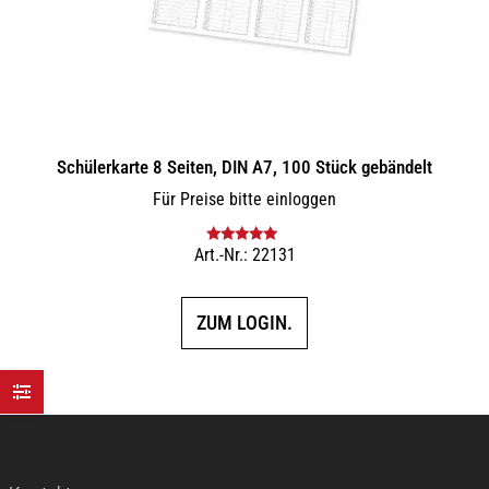
Schülerkarte 8 Seiten, DIN A7, 100 Stück gebändelt
Für Preise bitte einloggen
Art.-Nr.: 22131
Bewertet mit
5.00
von 5
ZUM LOGIN.