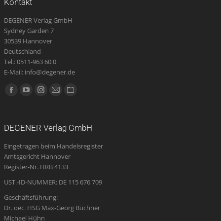
Kontakt
DEGENER Verlag GmbH
Sydney Garden 7
30539 Hannover
Deutschland
Tel.: 0511-963 60 0
E-Mail: info@degener.de
Finden Sie uns auf:
Facebook
YouTube
Instagram
E-
Website
page
page
page
Mail
page
opens
opens
opens
page
opens
DEGENER Verlag GmbH
in
in
in
opens
in
Eingetragen beim Handelsregister
new
new
new
in
new
Amtsgericht Hannover
window
window
window
new
window
Register-Nr. HRB 4133
window
UST.-ID-NUMMER: DE 115 676 709
Geschäftsführung:
Dr. oec. HSG Max-Georg Büchner
Michael Hühn