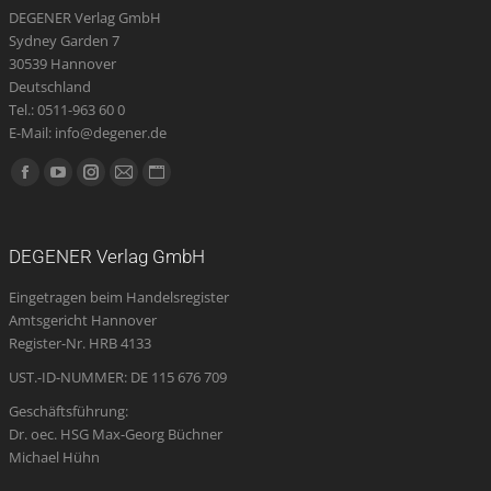
DEGENER Verlag GmbH
Sydney Garden 7
30539 Hannover
Deutschland
Tel.: 0511-963 60 0
E-Mail: info@degener.de
Finden Sie uns auf:
Facebook
YouTube
Instagram
E-
Website
page
page
page
Mail
page
opens
opens
opens
page
opens
DEGENER Verlag GmbH
in
in
in
opens
in
Eingetragen beim Handelsregister
new
new
new
in
new
Amtsgericht Hannover
window
window
window
new
window
Register-Nr. HRB 4133
window
UST.-ID-NUMMER: DE 115 676 709
Geschäftsführung:
Dr. oec. HSG Max-Georg Büchner
Michael Hühn