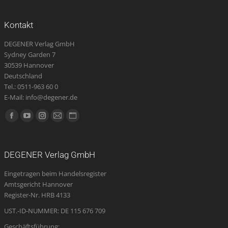
auf.
Die
Kontakt
Optionen
DEGENER Verlag GmbH
können
Sydney Garden 7
auf
30539 Hannover
der
Deutschland
Produktseite
Tel.: 0511-963 60 0
E-Mail: info@degener.de
gewählt
werden
Finden Sie uns auf:
Facebook
YouTube
Instagram
E-
Website
page
page
page
Mail
page
opens
opens
opens
page
opens
DEGENER Verlag GmbH
in
in
in
opens
in
Eingetragen beim Handelsregister
new
new
new
in
new
Amtsgericht Hannover
window
window
window
new
window
Register-Nr. HRB 4133
window
UST.-ID-NUMMER: DE 115 676 709
Geschäftsführung: