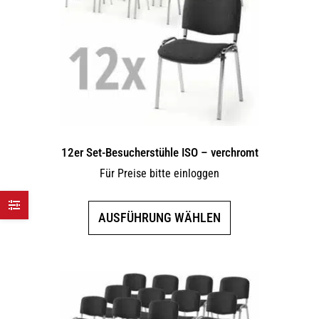
12er Set-Besucherstühle ISO – verchromt
Für Preise bitte einloggen
Dieses
AUSFÜHRUNG WÄHLEN
Produkt
weist
mehrere
Varianten
auf.