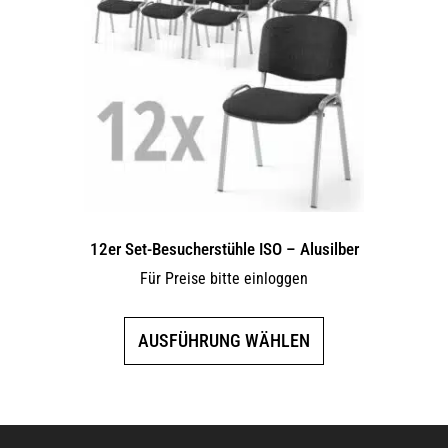
Die
Optionen
können
auf
der
Produktseite
gewählt
werden
12er Set-Besucherstühle ISO – Alusilber
Für Preise bitte einloggen
Dieses
AUSFÜHRUNG WÄHLEN
Produkt
weist
mehrere
Varianten