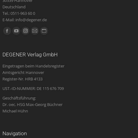
30539 Hannover
Deutschland
Tel.: 0511-963 60 0
E-Mail: info@degener.de
Finden Sie uns auf:
Facebook
YouTube
Instagram
E-
Website
page
page
page
Mail
page
opens
opens
opens
page
opens
DEGENER Verlag GmbH
in
in
in
opens
in
Eingetragen beim Handelsregister
new
new
new
in
new
Amtsgericht Hannover
window
window
window
new
window
Register-Nr. HRB 4133
window
UST.-ID-NUMMER: DE 115 676 709
Geschäftsführung:
Dr. oec. HSG Max-Georg Büchner
Michael Hühn
Navigation