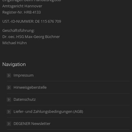
new
new
new
in
new
Amtsgericht Hannover
window
window
window
new
window
Register-Nr. HRB 4133
window
UST.-ID-NUMMER: DE 115 676 709
Geschäftsführung:
Dr. oec. HSG Max-Georg Büchner
Michael Hühn
Navigation
Impressum
Hinweisgeberstelle
Datenschutz
Liefer- und Zahlungsbedingungen (AGB)
DEGENER Newsletter