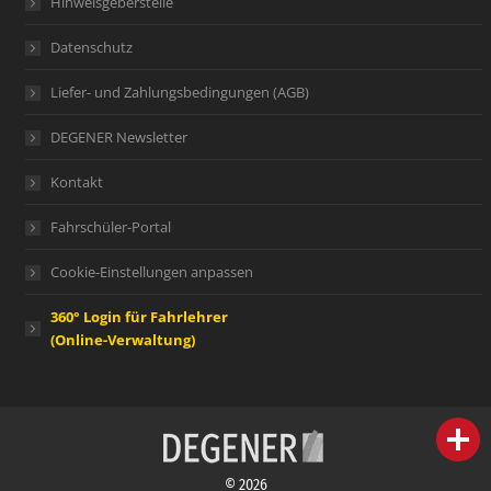
Hinweisgeberstelle
Datenschutz
Liefer- und Zahlungsbedingungen (AGB)
DEGENER Newsletter
Kontakt
Fahrschüler-Portal
Cookie-Einstellungen anpassen
360° Login für Fahrlehrer
(Online-Verwaltung)
person
IHR FACHBERATER
© 2026
campaign
WERBEMATERIAL