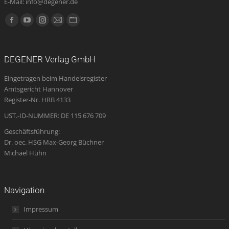
E-Mail: info@degener.de
Finden Sie uns auf:
Facebook
YouTube
Instagram
E-
Website
page
page
page
Mail
page
opens
opens
opens
page
opens
DEGENER Verlag GmbH
in
in
in
opens
in
Eingetragen beim Handelsregister
new
new
new
in
new
Amtsgericht Hannover
window
window
window
new
window
Register-Nr. HRB 4133
window
UST.-ID-NUMMER: DE 115 676 709
Geschäftsführung:
Dr. oec. HSG Max-Georg Büchner
Michael Hühn
Navigation
Impressum