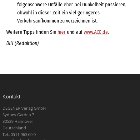
folgenschwere Unfälle eher bei Dunkelheit passieren,
obwohl in dieser Zeit ein viel geringeres
Verkehrsaufkommen zu verzeichnen ist.
Weitere Tipps finden Sie
hier
und auf
www.ACE.de
.
DiH (Redaktion)
Kontakt
DEGENER Verlag GmbH
Sydney Garden 7
30539 Hannover
Deutschland
Tel.: 0511-963 60 0