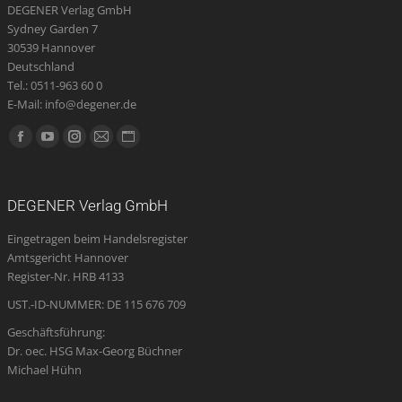
DEGENER Verlag GmbH
Sydney Garden 7
30539 Hannover
Deutschland
Tel.: 0511-963 60 0
E-Mail: info@degener.de
Finden Sie uns auf:
Facebook
YouTube
Instagram
E-
Website
page
page
page
Mail
page
opens
opens
opens
page
opens
DEGENER Verlag GmbH
in
in
in
opens
in
Eingetragen beim Handelsregister
new
new
new
in
new
Amtsgericht Hannover
window
window
window
new
window
Register-Nr. HRB 4133
window
UST.-ID-NUMMER: DE 115 676 709
Geschäftsführung:
Dr. oec. HSG Max-Georg Büchner
Michael Hühn