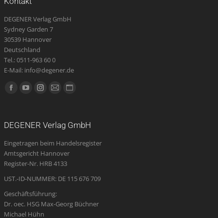
Kontakt
DEGENER Verlag GmbH
Sydney Garden 7
30539 Hannover
Deutschland
Tel.: 0511-963 60 0
E-Mail: info@degener.de
Finden Sie uns auf:
Facebook
YouTube
Instagram
E-
Website
page
page
page
Mail
page
opens
opens
opens
page
opens
DEGENER Verlag GmbH
in
in
in
opens
in
Eingetragen beim Handelsregister
new
new
new
in
new
Amtsgericht Hannover
window
window
window
new
window
Register-Nr. HRB 4133
window
UST.-ID-NUMMER: DE 115 676 709
Geschäftsführung:
Dr. oec. HSG Max-Georg Büchner
Michael Hühn